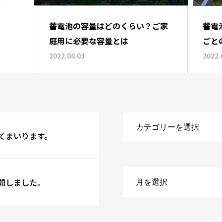
蓄電池の容量はどのくらい？ご家
蓄電
庭用に必要な容量とは
ごと
す
2022.08.03
2022.
てまいります。
公開しました。